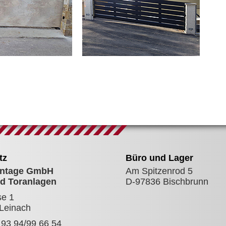
tz
Büro und Lager
ntage GmbH
Am Spitzenrod 5
d Toranlagen
D-97836 Bischbrunn
se 1
Leinach
 93 94/99 66 54